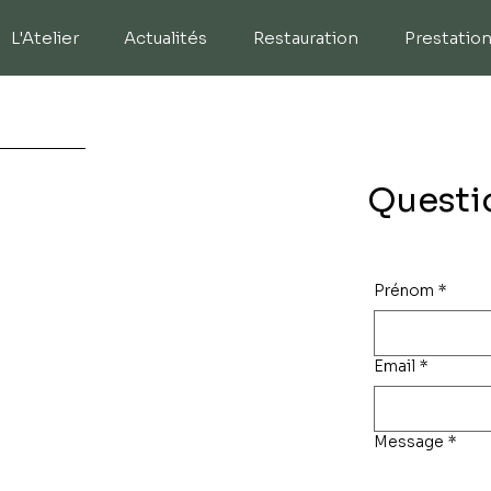
L'Atelier
Actualités
Restauration
Prestatio
Questi
Prénom
*
Email
*
Message
*