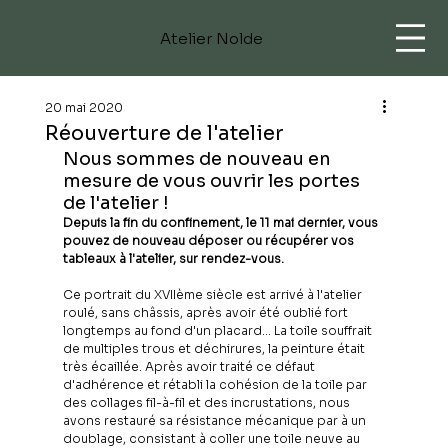
Atelier Nolde
20 mai 2020
Réouverture de l'atelier
Nous sommes de nouveau en 
mesure de vous ouvrir les portes 
de l'atelier !
Depuis la fin du confinement, le 11 mai dernier, vous 
pouvez de nouveau déposer ou récupérer vos 
tableaux à l'atelier, sur rendez-vous. 
Ce portrait du XVIIème siècle est arrivé à l'atelier 
roulé, sans châssis, après avoir été oublié fort 
longtemps au fond d'un placard... La toile souffrait 
de multiples trous et déchirures, la peinture était 
très écaillée. Après avoir traité ce défaut 
d'adhérence et rétabli la cohésion de la toile par 
des collages fil-à-fil et des incrustations, nous 
avons restauré sa résistance mécanique par à un 
doublage, consistant à coller une toile neuve au 